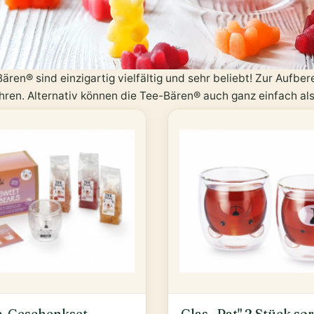
ren® sind einzigartig vielfältig und sehr beliebt! Zur Aufber
hren. Alternativ können die Tee-Bären® auch ganz einfach a
n-Geschenkset
Glas „Pat" 2 Stück sor