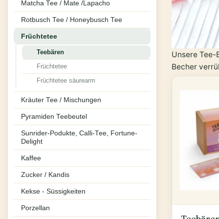
Matcha Tee / Mate /Lapacho
Rotbusch Tee / Honeybusch Tee
Früchtetee
Teebären
Unsere Tee-Bä
Becher verrü
Früchtetee
Früchtetee säurearm
Kräuter Tee / Mischungen
Pyramiden Teebeutel
Sunrider-Podukte, Calli-Tee, Fortune-
Delight
Kaffee
Zucker / Kandis
Kekse - Süssigkeiten
Porzellan
Teebäre