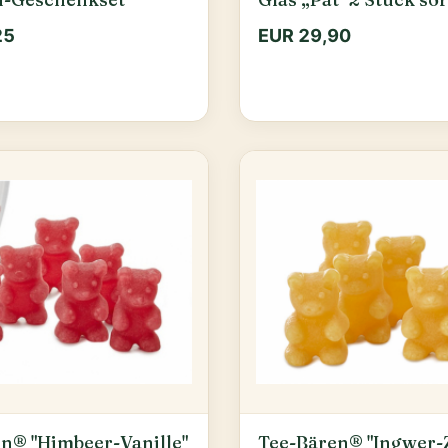
25
EUR 29,90
n® "Himbeer-Vanille"
Tee-Bären® "Ingwer-