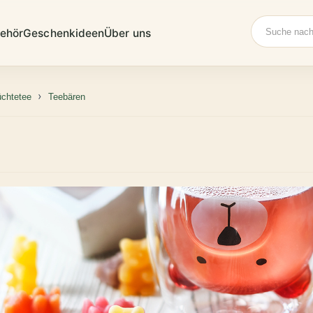
Suche
ehör
Geschenkideen
Über uns
üchtetee
Teebären