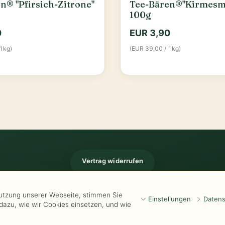
n® "Pfirsich-Zitrone"
Tee-Bären®"Kirmesm
100g
0
EUR 3,90
1kg)
(EUR 39,00 / 1kg)
Vertrag widerrufen
Impressum
-
Kontakt
-
Kundeninformationen
-
Öffnungszeiten
-
Versand
-
Wid
Nutzung unserer Webseite, stimmen Sie
Einstellungen
Datens
dazu, wie wir Cookies einsetzen, und wie
www.Kathrins-Teeladen.de
-
www.Kathrins-Teeshop.de