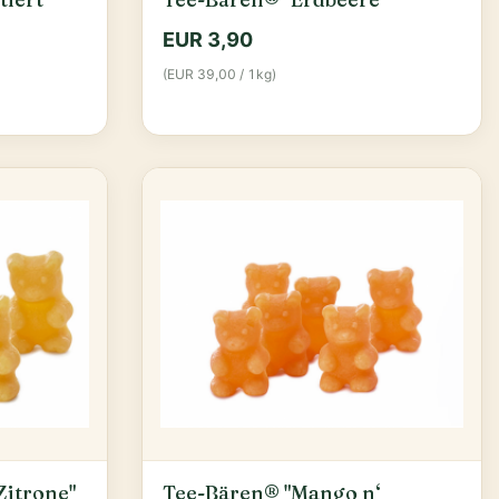
EUR 3,90
(EUR 39,00 / 1kg)
Zitrone"
Tee-Bären® "Mango n‘