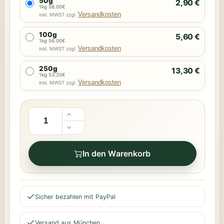
50g
2,90 €
1kg 58.00€
Versandkosten
inkl. MWST zzgl.
100g
5,60 €
1kg 56.00€
Versandkosten
inkl. MWST zzgl.
250g
13,30 €
1kg 53.20€
Versandkosten
inkl. MWST zzgl.
In den Warenkorb
Sicher bezahlen mit PayPal
Versand aus München