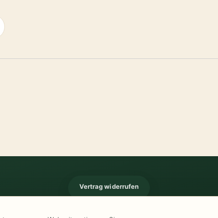
Vertrag widerrufen
Impressum
-
Kontakt
-
Kundeninformationen
-
Öffnungszeiten
-
Versand
-
Wid