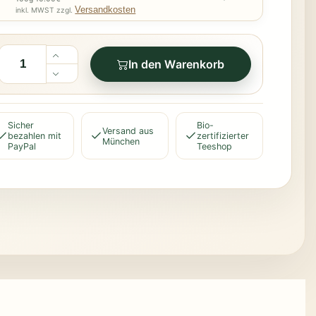
Versandkosten
inkl. MWST zzgl.
In den Warenkorb
Sicher
Bio-
Versand aus
bezahlen mit
zertifizierter
München
PayPal
Teeshop