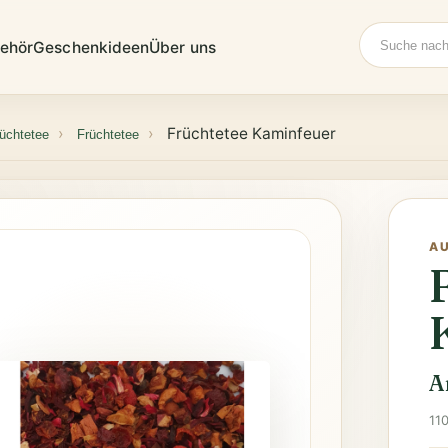
Suche
ehör
Geschenkideen
Über uns
Früchtetee Kaminfeuer
üchtetee
Früchtetee
A
A
11