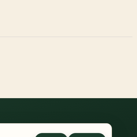
errufsrecht
-
Widerrufsformular
-
Zahlung