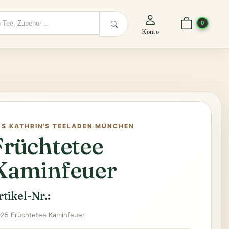
0
Konto
US KATHRIN'S TEELADEN MÜNCHEN
Früchtetee
Kaminfeuer
rtikel-Nr.:
025 Früchtetee Kaminfeuer