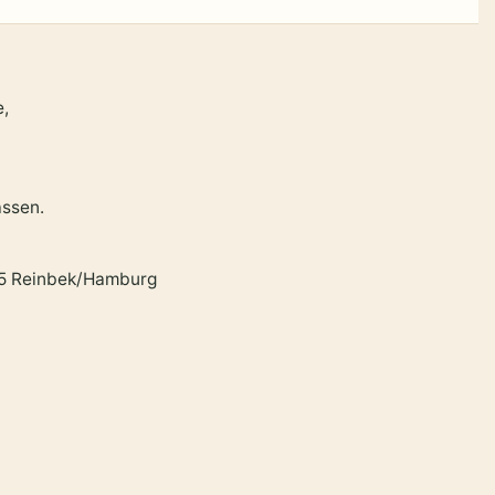
e,
assen.
65 Reinbek/Hamburg