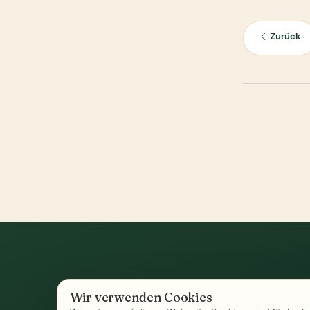
Zurück
Wir verwenden Cookies
AGB
-
Biozertifizierung
-
Datenschutz
-