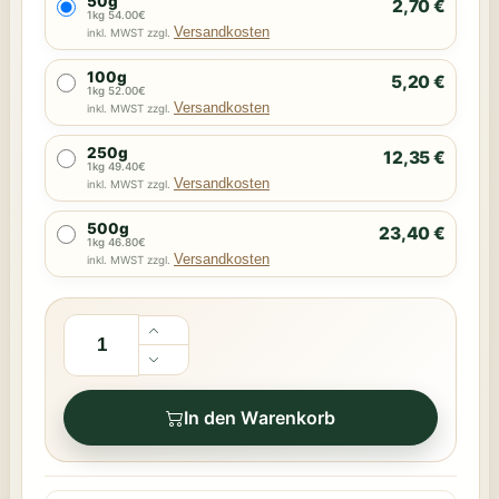
50g
2,70 €
1kg 54.00€
Versandkosten
inkl. MWST zzgl.
100g
5,20 €
1kg 52.00€
Versandkosten
inkl. MWST zzgl.
250g
12,35 €
1kg 49.40€
Versandkosten
inkl. MWST zzgl.
500g
23,40 €
1kg 46.80€
Versandkosten
inkl. MWST zzgl.
In den Warenkorb