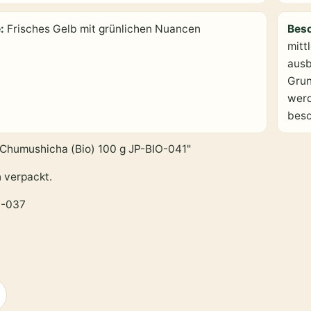
e:
Frisches Gelb mit grünlichen Nuancen
Bes
mitt
ausb
Grun
werd
beso
 Chumushicha (Bio) 100 g JP-BIO-041"
n verpackt.
-037