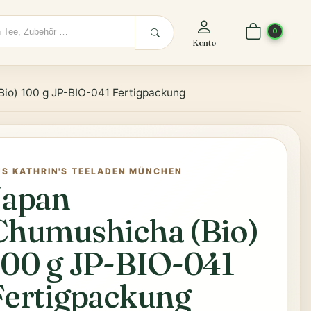
0
Konto
io) 100 g JP-BIO-041 Fertigpackung
US KATHRIN'S TEELADEN MÜNCHEN
Japan
Chumushicha (Bio)
100 g JP-BIO-041
Fertigpackung