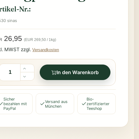
rtikel-Nr.:
530 sinas
26,95
(EUR 269,50 / 1kg)
R
kl. MWST zzgl.
Versandkosten
In den Warenkorb
Sicher
Bio-
Versand aus
bezahlen mit
zertifizierter
München
PayPal
Teeshop