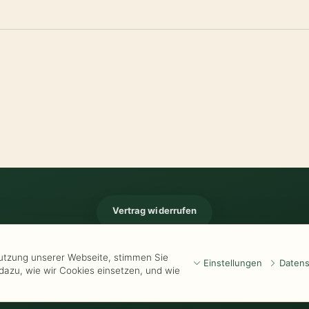
Vertrag widerrufen
Impressum
-
Kontakt
-
Kundeninformationen
-
Öffnungszeiten
-
Versand
-
Wid
Nutzung unserer Webseite, stimmen Sie
Einstellungen
Datens
dazu, wie wir Cookies einsetzen, und wie
www.Kathrins-Teeladen.de
-
www.Kathrins-Teeshop.de