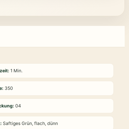
zeit:
1 Min.
e:
350
ückung:
04
t:
Saftiges Grün, flach, dünn