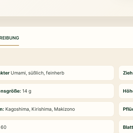
REIBUNG
akter
Umami, süßlich, feinherb
Zieh
onsgröße:
14 g
Höh
on:
Kagoshima, Kirishima, Makizono
Pfl
:
60
Blat