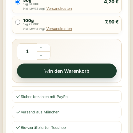
50g
4,20 €
1kg 84.00€
Versandkosten
inkl. MWST zzgl.
100g
7,90 €
1kg 79.00€
Versandkosten
inkl. MWST zzgl.
In den Warenkorb
Sicher bezahlen mit PayPal
Versand aus München
Bio-zertifizierter Teeshop