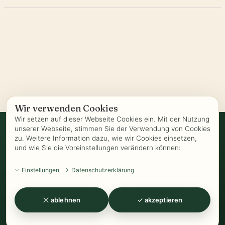
Wir verwenden Cookies
Wir setzen auf dieser Webseite Cookies ein. Mit der Nutzung
unserer Webseite, stimmen Sie der Verwendung von Cookies
zu. Weitere Information dazu, wie wir Cookies einsetzen,
Vertrag widerrufen
und wie Sie die Voreinstellungen verändern können:
AGB
-
Biozertifizierung
-
Datenschutz
-
Impressum
-
Kontakt
-
Einstellungen
Datenschutzerklärung
Kundeninformationen
-
Öffnungszeiten
-
Versand
-
Widerrufsrecht
-
Widerrufsformular
-
Zahlung
ablehnen
akzeptieren
www.Kathrins-Teeladen.de
-
www.Kathrins-Teeshop.de