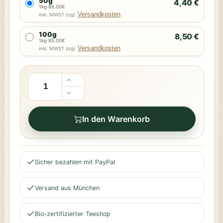
50g
4,40 €
1kg 88.00€
Versandkosten
inkl. MWST zzgl.
100g
8,50 €
1kg 85.00€
Versandkosten
inkl. MWST zzgl.
In den Warenkorb
Sicher bezahlen mit PayPal
Versand aus München
Bio-zertifizierter Teeshop