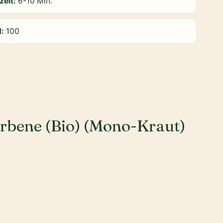
zeit:
6-10 Min.
d:
100
rbene (Bio) (Mono-Kraut)