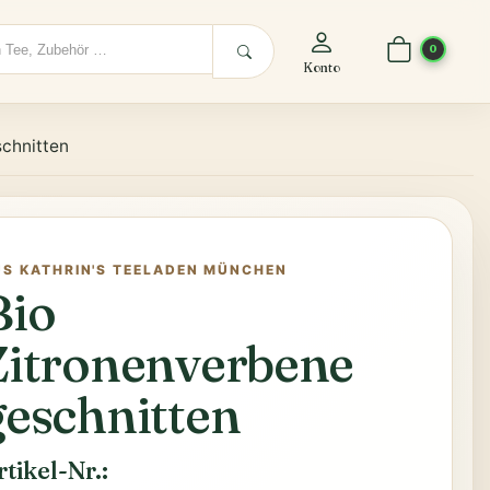
0
Konto
schnitten
US KATHRIN'S TEELADEN MÜNCHEN
Bio
Zitronenverbene
geschnitten
rtikel-Nr.: