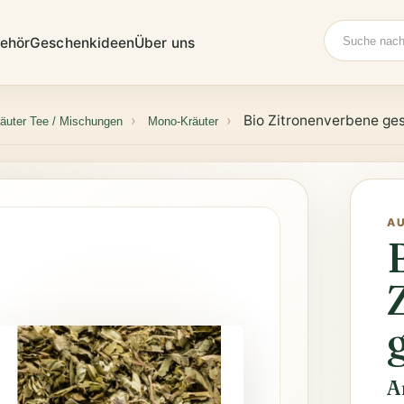
Suche
ehör
Geschenkideen
Über uns
Bio Zitronenverbene ge
äuter Tee / Mischungen
Mono-Kräuter
A
A