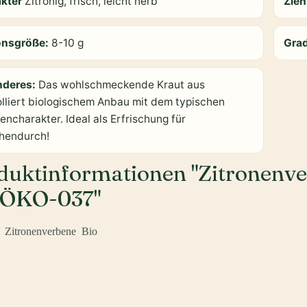
akter
Zitronig, frisch, leicht herb
Zieh
onsgröße:
8-10 g
Gra
nderes:
Das wohlschmeckende Kraut aus
olliert biologischem Anbau mit dem typischen
encharakter. Ideal als Erfrischung für
hendurch!
duktinformationen "Zitronenve
ÖKO-037"
: Zitronenverbene Bio