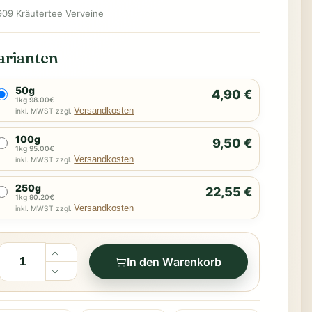
909 Kräutertee Verveine
arianten
50g
4,90 €
1kg 98.00€
Versandkosten
inkl. MWST zzgl.
100g
9,50 €
1kg 95.00€
Versandkosten
inkl. MWST zzgl.
250g
22,55 €
1kg 90.20€
Versandkosten
inkl. MWST zzgl.
In den Warenkorb