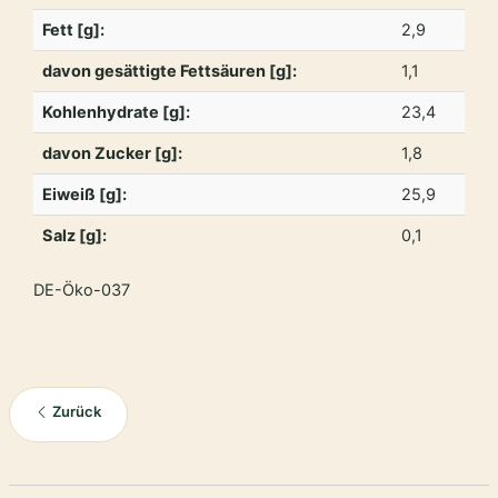
Fett [g]:
2,9
davon gesättigte Fettsäuren [g]:
1,1
Kohlenhydrate [g]:
23,4
davon Zucker [g]:
1,8
Eiweiß [g]:
25,9
Salz [g]:
0,1
DE-Öko-037
Zurück