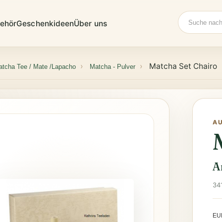
Suche
ehör
Geschenkideen
Über uns
Matcha Set Chairo
tcha Tee / Mate /Lapacho
Matcha - Pulver
A
A
34
EU