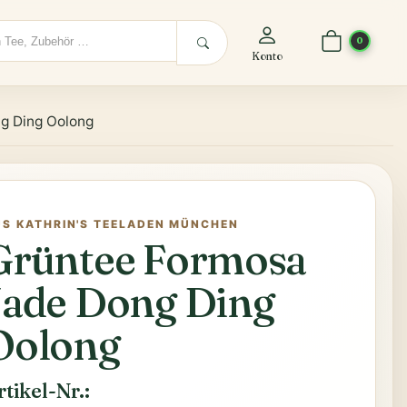
0
Konto
g Ding Oolong
US KATHRIN'S TEELADEN MÜNCHEN
Grüntee Formosa
Jade Dong Ding
Oolong
rtikel-Nr.: