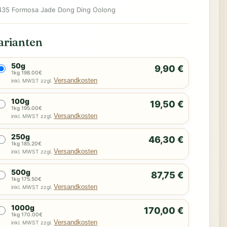
435 Formosa Jade Dong Ding Oolong
arianten
50g
9,90 €
1kg 198.00€
Versandkosten
inkl. MWST zzgl.
100g
19,50 €
1kg 195.00€
Versandkosten
inkl. MWST zzgl.
250g
46,30 €
1kg 185.20€
Versandkosten
inkl. MWST zzgl.
500g
87,75 €
1kg 175.50€
Versandkosten
inkl. MWST zzgl.
1000g
170,00 €
1kg 170.00€
Versandkosten
inkl. MWST zzgl.