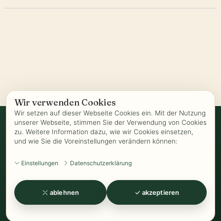
Wir verwenden Cookies
Wir setzen auf dieser Webseite Cookies ein. Mit der Nutzung
unserer Webseite, stimmen Sie der Verwendung von Cookies
zu. Weitere Information dazu, wie wir Cookies einsetzen,
Vertrag widerrufen
und wie Sie die Voreinstellungen verändern können:
AGB
-
Biozertifizierung
-
Datenschutz
-
Impressum
-
Kontakt
-
Einstellungen
Datenschutzerklärung
Kundeninformationen
-
Öffnungszeiten
-
Versand
-
Widerrufsrecht
-
Widerrufsformular
-
Zahlung
ablehnen
akzeptieren
www.Kathrins-Teeladen.de
-
www.Kathrins-Teeshop.de