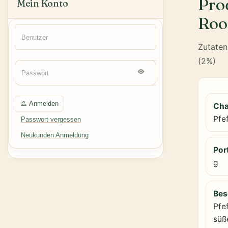
Pro
Mein Konto
Roo
Zutaten
(2%)
Anmelden
Cha
Pfe
Passwort vergessen
Neukunden Anmeldung
Por
g
Bes
Pfef
süß