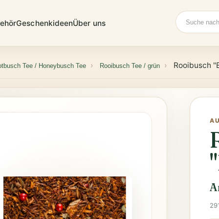
Suche
ehör
Geschenkideen
Über uns
Rooibusch "
otbusch Tee / Honeybusch Tee
Rooibusch Tee / grün
A
A
29