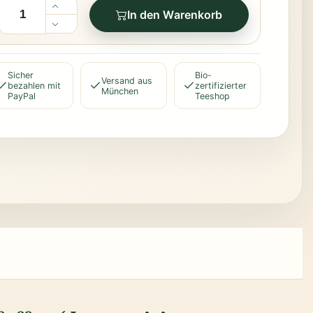
In den Warenkorb
Sicher
Bio-
Versand aus
bezahlen mit
zertifizierter
München
PayPal
Teeshop