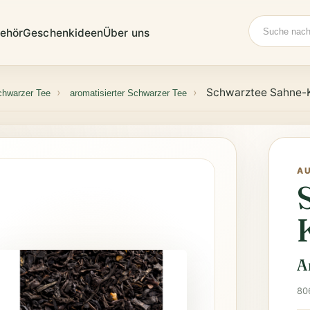
Suche
ehör
Geschenkideen
Über uns
Schwarztee Sahne-
chwarzer Tee
aromatisierter Schwarzer Tee
A
A
80