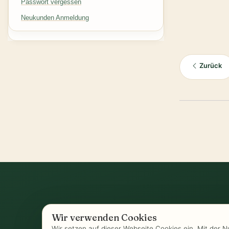
Passwort vergessen
Neukunden Anmeldung
Zurück
Wir verwenden Cookies
AGB
-
Biozertifizierung
-
Datenschutz
-
Wir setzen auf dieser Webseite Cookies ein. Mit der 