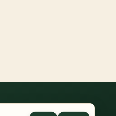
errufsrecht
-
Widerrufsformular
-
Zahlung