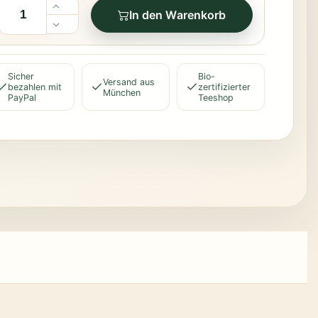
In den Warenkorb
Sicher
Bio-
Versand aus
bezahlen mit
zertifizierter
München
PayPal
Teeshop