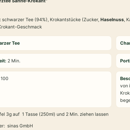
rztee Sahne-Krokant"
: schwarzer Tee (94%), Krokantstücke (Zucker,
Haselnuss
, 
Krokant-Geschmack
rzer Tee
Cha
eit:
2 Min.
Port
:
100
Bes
von 
Krok
bege
fel 3g auf 1 Tasse (250ml) und 2 Min. ziehen lassen
ler: sinas GmbH