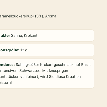
Karamellzuckersirup) (3%), Aroma
rakter
Sahne, Krokant
ionsgröße:
12 g
onderes:
Sahnig-süßer Krokantgeschmack auf Basis
intensivem Schwarztee. Mit knusprigen
antstücken verfeinert, wird Sie diese Kreation
istern!