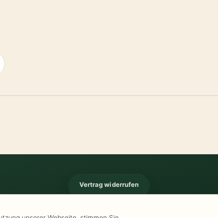
Vertrag widerrufen
Impressum
-
Kontakt
-
Kundeninformationen
-
Öffnungszeiten
-
Versand
-
Wid
Nutzung unserer Webseite, stimmen Sie