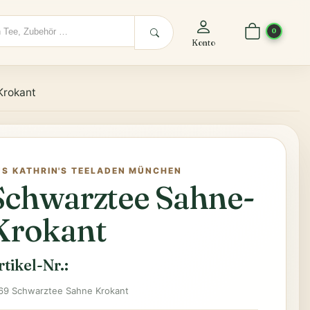
0
Konto
Krokant
US KATHRIN'S TEELADEN MÜNCHEN
Schwarztee Sahne-
Krokant
rtikel-Nr.:
69 Schwarztee Sahne Krokant