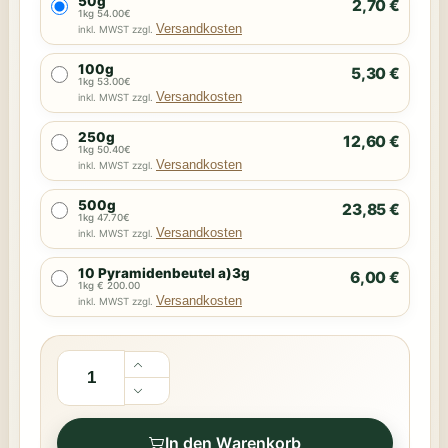
50g
2,70 €
1kg 54.00€
Versandkosten
inkl. MWST zzgl.
100g
5,30 €
1kg 53.00€
Versandkosten
inkl. MWST zzgl.
250g
12,60 €
1kg 50.40€
Versandkosten
inkl. MWST zzgl.
500g
23,85 €
1kg 47.70€
Versandkosten
inkl. MWST zzgl.
10 Pyramidenbeutel a)3g
6,00 €
1kg € 200.00
Versandkosten
inkl. MWST zzgl.
In den Warenkorb