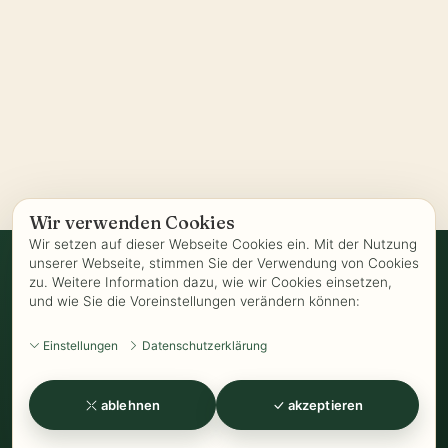
Wir verwenden Cookies
Wir setzen auf dieser Webseite Cookies ein. Mit der Nutzung
unserer Webseite, stimmen Sie der Verwendung von Cookies
zu. Weitere Information dazu, wie wir Cookies einsetzen,
Vertrag widerrufen
und wie Sie die Voreinstellungen verändern können:
AGB
-
Biozertifizierung
-
Datenschutz
-
Impressum
-
Kontakt
-
Einstellungen
Datenschutzerklärung
Kundeninformationen
-
Öffnungszeiten
-
Versand
-
Widerrufsrecht
-
Widerrufsformular
-
Zahlung
ablehnen
akzeptieren
www.Kathrins-Teeladen.de
-
www.Kathrins-Teeshop.de